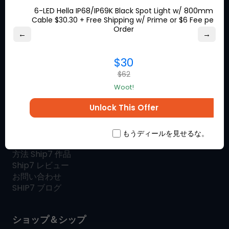
6-LED Hella IP68/IP69K Black Spot Light w/ 800mm
Cable $30.30 + Free Shipping w/ Prime or $6 Fee per
Order
←
→
お気に入りのブランドからの特
別割引の機会についてオンライ
$30
ンにとどまってください。
$62
Woot!
Unlock This Offer
Ship7について
もうディールを見せるな。
とは
Ship7
方法
Ship7
作品
Ship7
レビュー
お問い合わせ
SHIP7
ブログ
ショップ＆シップ