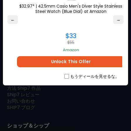
$32.97* | 42.5mm Casio Men's Diver Style Stainless
Steel Watch (Blue Dial) at Amazon
←
→
お気に入りのブランドからの特
別割引の機会についてオンライ
$33
ンにとどまってください。
$55
Amazon
Unlock This Offer
Ship7について
もうディールを見せるな。
とは
Ship7
方法
Ship7
作品
Ship7
レビュー
お問い合わせ
SHIP7
ブログ
ショップ＆シップ