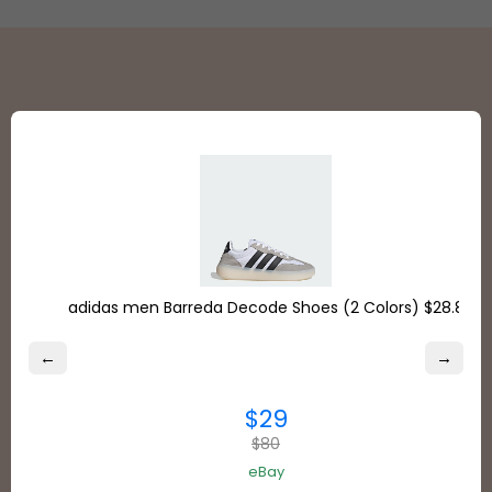
ベスト・インターナショ
ナル・ショッピング・ソ
リューション！
adidas men Barreda Decode Shoes (2 Colors) $28.8
米国、英国、トルコから世界120カ国以上への配送料が
←
→
割引になり、大幅にお得です。配送先住所を無料で取得
して、オンラインショッピングをお楽しみください！
$29
国際配送料が最大80%オフ、さらに米国の消費税もか
$80
かりません！
eBay