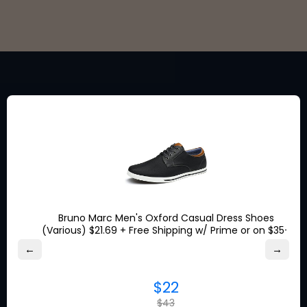
Tetap online untuk
mendapatkan penawaran
diskon khusus dari merek
yang Anda sukai.
Bruno Marc Men's Oxford Casual Dress Shoes
(Various) $21.69 + Free Shipping w/ Prime or on $35+
Tentang Ship7
←
→
Apa itu
Ship7
$22
Bagaimana
Ship7
Karya
$43
Ship7
Ulasan