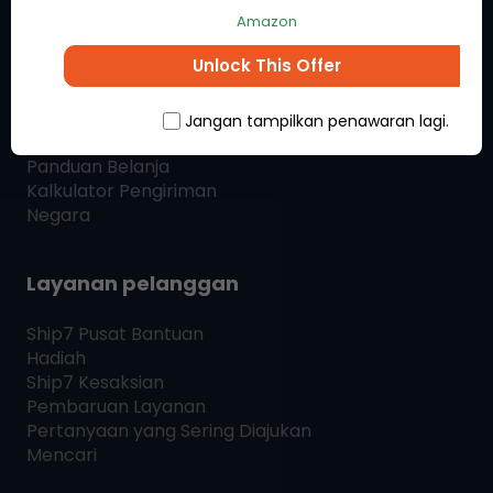
Amazon
Hubungi Kami
SHIP7
BLOG
Unlock This Offer
Belanja & Kirim
Jangan tampilkan penawaran lagi.
Panduan Belanja
Kalkulator Pengiriman
Negara
Layanan pelanggan
Ship7
Pusat Bantuan
Hadiah
Ship7
Kesaksian
Pembaruan Layanan
Pertanyaan yang Sering Diajukan
Mencari