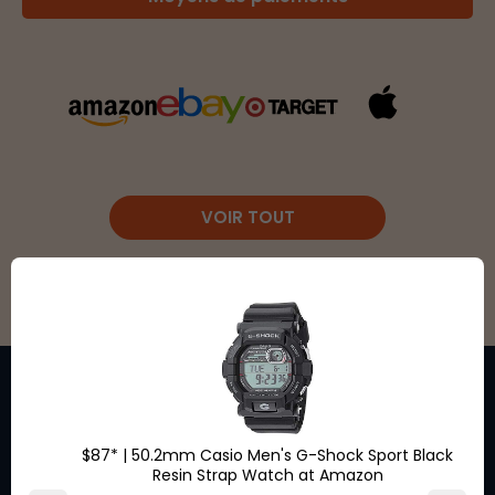
VOIR TOUT
$87* | 50.2mm Casio Men's G-Shock Sport Black
Restez au courant des
Resin Strap Watch at Amazon