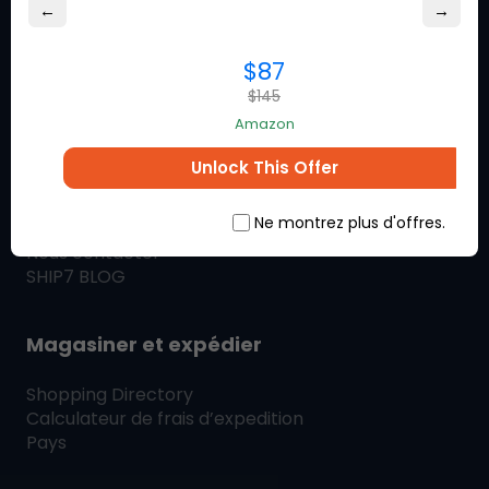
remises exclusives des
←
→
marques que vous aimez.
$87
$145
Amazon
A propos de Ship7
Unlock This Offer
Qu'est-ce que
Ship7
Comment
Ship7
Œuvres
Ne montrez plus d'offres.
Ship7
Commentaires
Nous contacter
SHIP7
BLOG
Magasiner et expédier
Shopping Directory
Calculateur de frais d’expedition
Pays