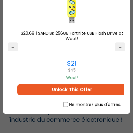
Dernières tendances dans le secteur
du commerce électronique
$20.69 | SANDISK 256GB Fortnite USB Flash Drive at
Woot!
←
→
$21
$45
Woot!
Unlock This Offer
Ne montrez plus d'offres.
Les défis auxquels est confrontée
l'industrie du commerce électronique !