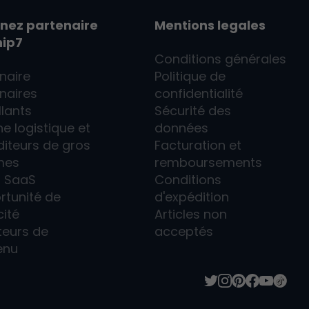
nez partenaire
Mentions legales
hip7
Conditions générales
naire
Politique de
naires
confidentialité
llants
Sécurité des
e logistique et
données
iteurs de gros
Facturation et
mes
remboursements
7
SaaS
Conditions
rtunité de
d'expédition
cité
Articles non
teurs de
acceptés
enu