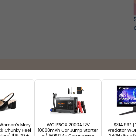
ion
Boutiques
M
 Women's Mary
WOLFBOX 2000A 12V
$314.99* | 
ck Chunky Heel
10000mAh Car Jump Starter
Predator W
lors) $19.79 +
w/ 150PSI Air Compressor
240Hz Free