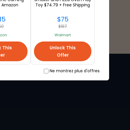
t Amazon
Toy $74.79 + Free Shipping
15
$75
50
$187
zon
Walmart
k This
Unlock This
fer
Offer
Ne montrez plus d'offres.