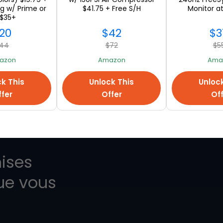
ng w/ Prime or
$41.75 + Free S/H
Monitor a
 $35+
20
$42
$3
VOIR TOUT
44
$72
$5
azon
Amazon
Ama
k This
Unlock This
Unloc
fer
Offer
Of
ises
ue vous