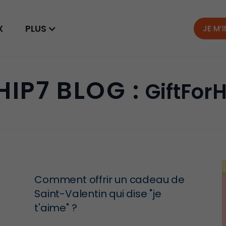
X
PLUS
JE M’
HIP7 BLOG :
GiftFor
Comment offrir un cadeau de
Saint-Valentin qui dise "je
t'aime" ?