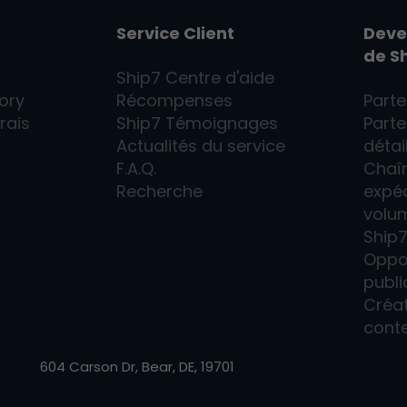
Service Client
Deve
de
S
Ship7
Centre d'aide
ory
Récompenses
Parte
rais
Ship7
Témoignages
Parte
Actualités du service
détai
F.A.Q.
Chaîn
Recherche
expéd
volu
Ship
Oppo
publi
Créa
cont
604 Carson Dr, Bear, DE, 19701