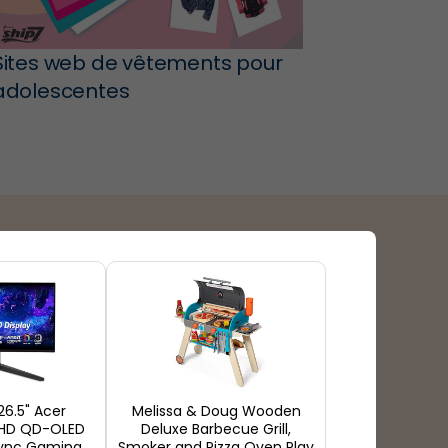
Sites web de vêtements pour
adolescentes
oyens de paiements
26.5" Acer
Melissa & Doug Wooden
QHD QD-OLED
Deluxe Barbecue Grill,
Sync Gaming
Smoker and Pizza Oven Play