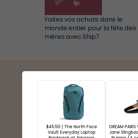
Faites vos achats dans le
monde entier pour la fête des
mères avec Ship7
Partenaires d’expedit
$45.50 | The North Face
DREAM PAIRS
Vault Everyday Laptop
Jane Slingba
Backpack at Amazon
Pumps (4 co