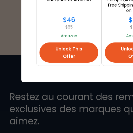
Free Shippi
on
$46
$
$65
$
Amazon
Am
Unlock This
Unloc
Offer
Of
Restez au courant des rem
exclusives des marques q
aimez.