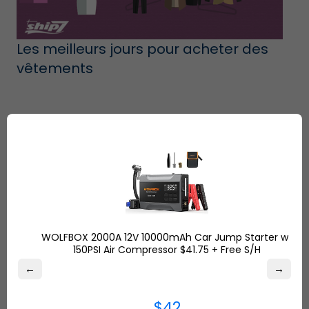
Les meilleurs jours pour acheter des
vêtements
WOLFBOX 2000A 12V 10000mAh Car Jump Starter w/
150PSI Air Compressor $41.75 + Free S/H
←
→
Offres du cyber lundi
$42