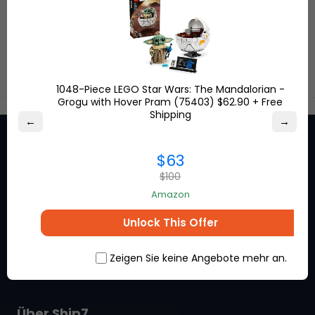
1048-Piece LEGO Star Wars: The Mandalorian -
Grogu with Hover Pram (75403) $62.90 + Free
Shipping
←
→
$63
$100
Bleiben Sie auf dem
Amazon
Laufenden und erhalten Sie
Unlock This Offer
exklusive Rabatte von den
Marken, die Sie lieben.
Zeigen Sie keine Angebote mehr an.
Über Ship7