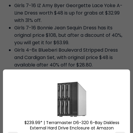
Girls 7-16 IZ Amy Byer Georgette Lace Yoke A-
Line Dress worth $48 is up for grabs at $32.99
with 31% off.
Girls 7-16 Bonnie Jean Sequin Dress has its
original price $108, but after a discount of 40%,
you will get it for $63.99.
Girls 4-6x Blueberi Boulevard Stripped Dress
and Cardigan Set, with original price $48 is
available after 40% off for $28.80.
Girls 4-6x Blueberi Boulevard Glittery Tulle
Dress with original price of $48 is available for
$28.80, 40% off.
Ship 7 wishes you and your family a Very
Happy
Easter
!
$239.99* | Terramaster D6-320 6-Bay Diskless
External Hard Drive Enclosure at Amazon