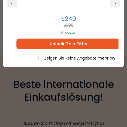
←
→
$240
$300
Amazon
Unlock This Offer
Zeigen Sie keine Angebote mehr an.
Beste internationale
Einkaufslösung!
Sparen Sie kräftig mit vergünstigten