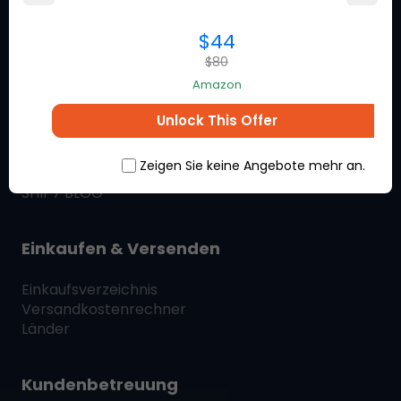
$44
$80
Über Ship7
Amazon
Was ist
Ship7
Unlock This Offer
Wie
Ship7
Werke
Ship7
Bewertungen
Zeigen Sie keine Angebote mehr an.
Kontakt
SHIP7
BLOG
Einkaufen & Versenden
Einkaufsverzeichnis
Versandkostenrechner
Länder
Kundenbetreuung