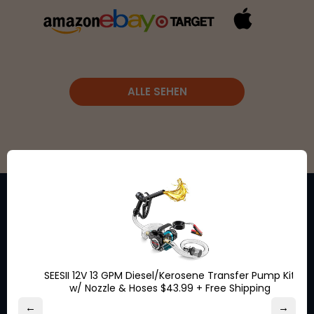
ALLE SEHEN
Bleiben Sie auf dem
Laufenden und erhalten Sie
SEESII 12V 13 GPM Diesel/Kerosene Transfer Pump Kit
exklusive Rabatte von den
w/ Nozzle & Hoses $43.99 + Free Shipping
Marken, die Sie lieben.
←
→