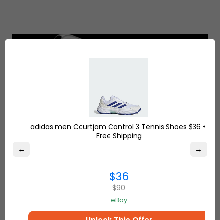
adidas men Courtjam Control 3 Tennis Shoes $36 +
Am meisten erwartete Telefon Release:
Free Shipping
iPhone XS, iPhone XS Max und iPhone XR
←
→
Release Date, Preis & Specs
$36
$90
eBay
Unlock This Offer