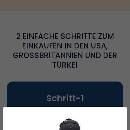
2
EINFACHE SCHRITTE ZUM
EINKAUFEN IN DEN USA,
GROSSBRITANNIEN UND DER
TÜRKEI
Schritt-
1
Holen Sie sich Ihr KOSTENLOSES
Ship7
Adresse
um bei Ihren Lieblingshändlern
in den USA, Großbritannien und der