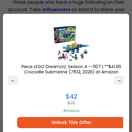
those people who have a huge following on their
account. Take
influencers
on board to share your
posts on their feed, review your products or write
something about you on their Instagram account.
Mention them in your posts and ask them to
comment and refer to their followers.
$41.99** | 1107-Piece LEGO Dreamzzz: Season 4 -
Crocodile Submarine (71512, 2026) at Amazon
←
→
$42
$70
Amazon
Unlock This Offer