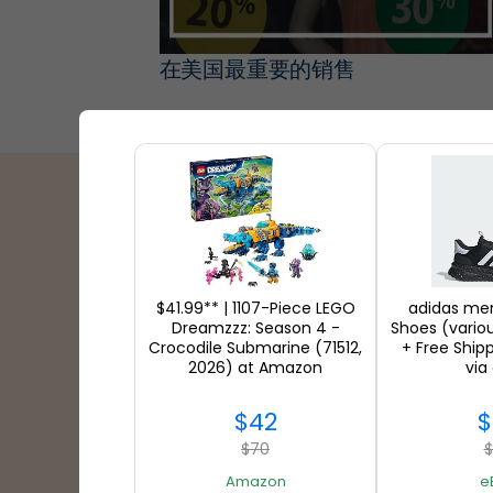
在美国最重要的销售
运输合作伙伴
$41.99** | 1107-Piece LEGO
adidas me
Dreamzzz: Season 4 -
Shoes (variou
Crocodile Submarine (71512,
+ Free Ship
2026) at Amazon
via
$42
$
$70
$
Amazon
e