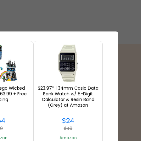
付款方式
ego Wicked
$23.97* | 34mm Casio Data
$63.99 + Free
Bank Watch w/ 8-Digit
ping
Calculator & Resin Band
(Grey) at Amazon
64
$24
80
$40
zon
Amazon