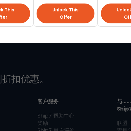
查看全部
k This
Unlock This
Unloc
fer
Offer
Of
别折扣优惠。
客户服务
与…
Ship
Ship7
帮助中心
奖励
联盟
Ship7
用户评价
零售