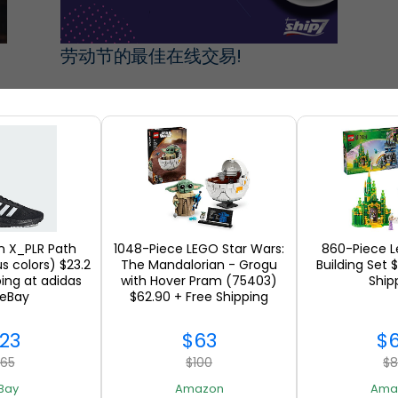
劳动节的最佳在线交易!
商场
n X_PLR Path
1048-Piece LEGO Star Wars:
860-Piece L
s colors) $23.2
The Mandalorian - Grogu
Building Set 
ping at adidas
with Hover Pram (75403)
Ship
 eBay
$62.90 + Free Shipping
23
$63
$
65
$100
$
Bay
Amazon
Ama