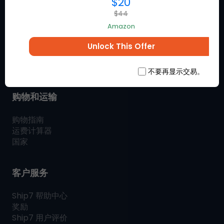
$20
$44
什么是
Ship7
Amazon
如何
Ship7
作品
Ship7
评论
Unlock This Offer
联系我们
SHIP7
博客
不要再显示交易。
购物和运输
购物指南
运费计算器
国家
客户服务
Ship7
帮助中心
奖励
Ship7
用户评价