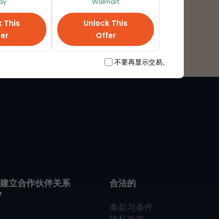
ay
Walmart
k This
Unlock This
fer
Offer
不要再显示交易。
…建立合作伙伴关系
合法的
7
条款与条件