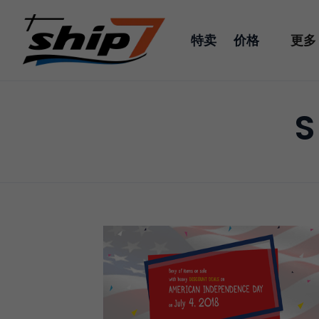
特卖
价格
更多
S