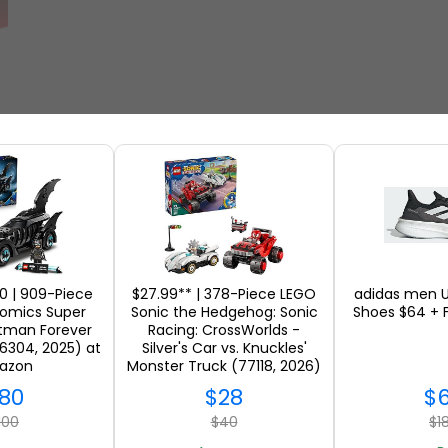
商场
0 | 909-Piece
$27.99** | 378-Piece LEGO
adidas men U
omics Super
Sonic the Hedgehog: Sonic
Shoes $64 + F
atman Forever
Racing: CrossWorlds -
6304, 2025) at
Silver's Car vs. Knuckles'
azon
Monster Truck (77118, 2026)
at Amazon
80
$28
$
100
$40
$1