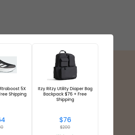
付款方式
ltraboost 5X
Itzy Ritzy Utility Diaper Bag
ree Shipping
Backpack $76 + Free
Shipping
64
$76
80
$200