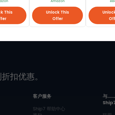
azon
Amazon
eB
查看全部
k This
Unlock This
Unloc
fer
Offer
Of
别折扣优惠。
客户服务
与…
Ship
Ship7
帮助中心