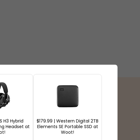
支払いの種類
S H3 Hybrid
$179.99 | Western Digital 2TB
ng Headset at
Elements SE Portable SSD at
ot!
Woot!