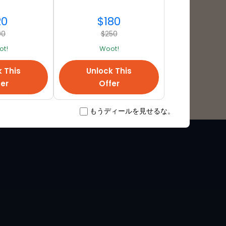
20
$180
00
$250
t!
Woot!
k This
Unlock This
fer
Offer
もうディールを見せるな。