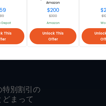
Amazon
59
$200
$
89
$300
$1
 Depot
Amazon
Woo
すべて見る
k This
Unlock This
Unloc
fer
Offer
Of
の特別割引の
とどまって