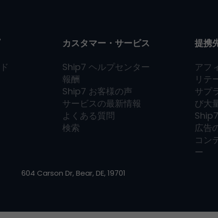
カスタマー・サービス
提携
ド
Ship7
ヘルプセンター
アフ
報酬
リテ
Ship7
お客様の声
サプ
サービスの最新情報
び大
よくある質問
Ship
検索
広告
コン
ー
604 Carson Dr, Bear, DE, 19701