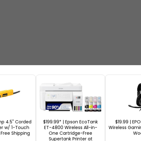
お店
p 4.5" Corded
$199.99* | Epson EcoTank
$19.99 | EPO
er w/ 1-Touch
ET-4800 Wireless All-in-
Wireless Gami
 Free Shipping
One Cartridge-Free
Wo
Supertank Printer at